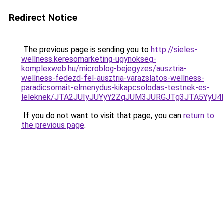
Redirect Notice
The previous page is sending you to
http://sieles-
wellness.keresomarketing-ugynokseg-
komplexweb.hu/microblog-bejegyzes/ausztria-
wellness-fedezd-fel-ausztria-varazslatos-wellness-
paradicsomait-elmenydus-kikapcsolodas-testnek-es-
leleknek/JTA2JUIyJUYyY2ZqJUM3JURGJTg3JTA5Yy
If you do not want to visit that page, you can
return to
the previous page
.